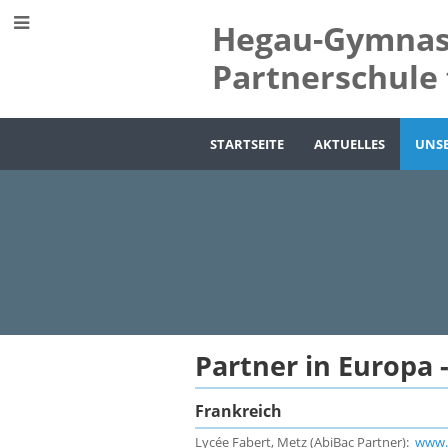
Hegau-Gymnas
Partnerschule 
STARTSEITE
AKTUELLES
UNS
Partnerschulen
Partner in Europa 
Frankreich
Lycée Fabert, Metz (AbiBac Partner):
www.