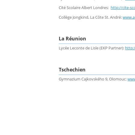
Cité Scolaire Albert Londres:
http://cite-sc
Collège Jongkind, La Côte St. André:
www.ac
La Réunion
Lycée Leconte de Lisle (EKP Partner):
http:/
Tschechien
Gymnazium Cajkovského 9, Olomouc:
www