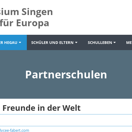
ium Singen
für Europa
ER HEGAU
SCHÜLER UND ELTERN
SCHULLEBEN
ME
Partnerschulen
- Freunde in der Welt
lycee-fabert.com