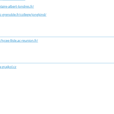
olaire-albert-londres.fr/
-grenoble.fr/college/jongkind/
/lycee-llisle.ac-reunion.fr/
.gcajkol.cz