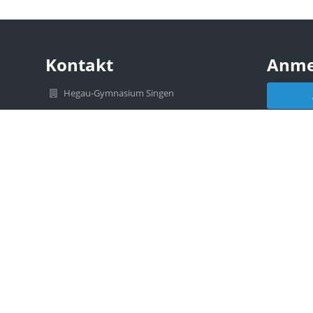
Kontakt
Anme
Hegau-Gymnasium Singen
sekretariat@hegau-gymnasium.de
Benu
07731-9597-0
Alemannenstraße 21
78224 Singen
Germany